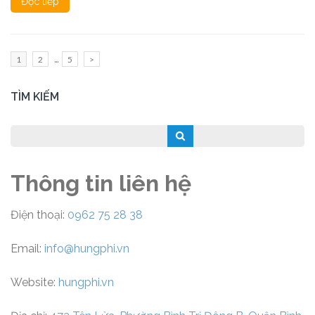
Đọc tiếp
Phân
…
Trang
Trang
Trang
1
2
5
>
trang
bài
TÌM KIẾM
viết
Thông tin liên hệ
Điện thoại:
0962 75 28 38
Email:
info@hungphi.vn
Website:
hungphi.vn