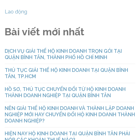
Lao động
Bài viết mới nhất
DỊCH VỤ GIẢI THỂ HỘ KINH DOANH TRỌN GÓI TẠI
QUẬN BÌNH TÂN, THÀNH PHỐ HỒ CHÍ MINH
THỦ TỤC GIẢI THỂ HỘ KINH DOANH TẠI QUẬN BÌNH
TÂN, TP.HCM
HỒ SƠ, THỦ TỤC CHUYỂN ĐỔI TỪ HỘ KINH DOANH
THÀNH DOANH NGHIỆP TẠI QUẬN BÌNH TÂN
NÊN GIẢI THỂ HỘ KINH DOANH VÀ THÀNH LẬP DOANH
NGHIỆP MỚI HAY CHUYỂN ĐỔI HỘ KINH DOANH THÀNH
DOANH NGHIỆP?
HIỆN NAY HỘ KINH DOANH TẠI QUẬN BÌNH TÂN PHẢI
NỘP CÁC KHOẢN THUẾ NÀO?