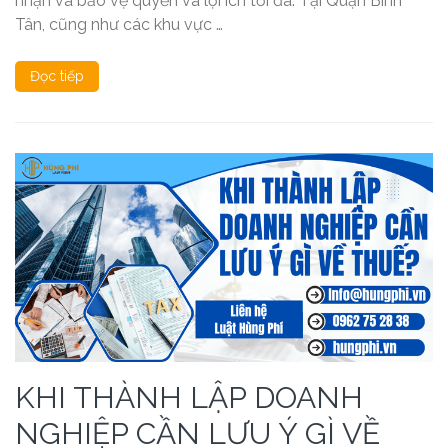
nhận và bảo vệ quyền và lợi ích tối đa. Tại Quận Bình
Tân, cũng như các khu vực …
Đọc tiếp
KHI THÀNH LẬP DOANH
NGHIỆP CẦN LƯU Ý GÌ VỀ