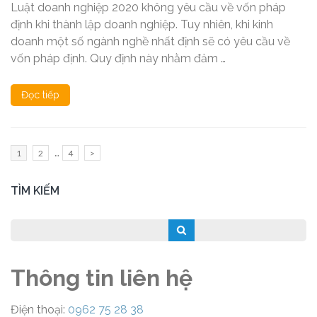
Luật doanh nghiệp 2020 không yêu cầu về vốn pháp
định khi thành lập doanh nghiệp. Tuy nhiên, khi kinh
doanh một số ngành nghề nhất định sẽ có yêu cầu về
vốn pháp định. Quy định này nhằm đảm …
Đọc tiếp
Phân
…
Trang
Trang
Trang
1
2
4
>
trang
bài
TÌM KIẾM
viết
Thông tin liên hệ
Điện thoại:
0962 75 28 38