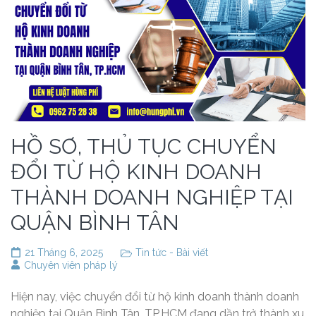
HỒ SƠ, THỦ TỤC CHUYỂN
ĐỔI TỪ HỘ KINH DOANH
THÀNH DOANH NGHIỆP TẠI
QUẬN BÌNH TÂN
21 Tháng 6, 2025
Tin tức - Bài viết
Chuyên viên pháp lý
Hiện nay, việc chuyển đổi từ hộ kinh doanh thành doanh
nghiệp tại Quận Bình Tân, TP.HCM đang dần trở thành xu