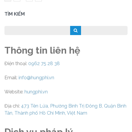
trang
bài
TÌM KIẾM
viết
Thông tin liên hệ
Điện thoại:
0962 75 28 38
Email:
info@hungphi.vn
Website:
hungphi.vn
Địa chỉ:
473 Tên Lửa, Phường Bình Trị Đông B, Quận Bình
Tân, Thành phố Hồ Chí Minh, Việt Nam
Dịch vụ pháp lý