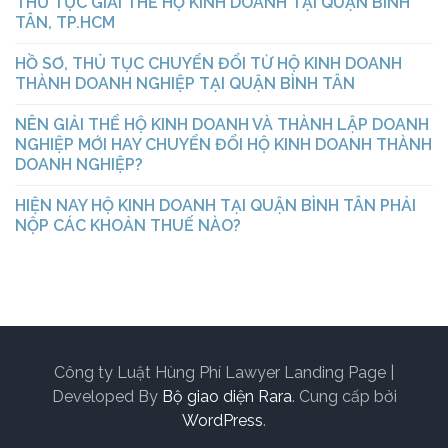
THỦ TỤC GIẢI THỂ HỘ KINH DOANH TẠI QUẬN BÌNH
TÂN, TP.HCM
HỒ SƠ, THỦ TỤC CHUYỂN ĐỔI TỪ HỘ KINH DOANH
THÀNH DOANH NGHIỆP TẠI QUẬN BÌNH TÂN
NÊN GIẢI THỂ HỘ KINH DOANH VÀ THÀNH LẬP DOANH
NGHIỆP MỚI HAY CHUYỂN ĐỔI HỘ KINH DOANH THÀNH
DOANH NGHIỆP?
HIỆN NAY HỘ KINH DOANH TẠI QUẬN BÌNH TÂN PHẢI
NỘP CÁC KHOẢN THUẾ NÀO?
Công ty Luật Hùng Phí
Lawyer Landing Page |
Developed By
Bộ giao diện Rara
. Cung cấp bởi
WordPress
.