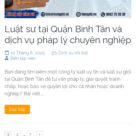
Luật sư tại Quận Bình Tân và
dịch vụ pháp lý chuyên nghiệp
10 Tháng 6, 2025
Dịch vụ nổi bật
Biên tập viên
Bạn đang tìm kiếm một công ty luật uy tín và luật sư giỏi
tại Quận Bình Tân để tư vấn pháp lý, giải quyết tranh
chấp, hoặc bảo vệ quyền lợi cho cá nhân hoặc doanh
nghiệp? Bài viết …
Đọc tiếp
Phân
…
Trang
Trang
Trang
1
2
7
>