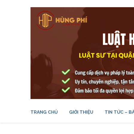
Bỏ
qua
và
tới
nội
dung
(ấn
Enter)
LUẬT SƯ TẠI QUẬN BÌNH 
CHUYÊN NGHIỆP – HIỆU QUẢ
TRANG CHỦ
GIỚI THIỆU
TIN TỨC – BÀ