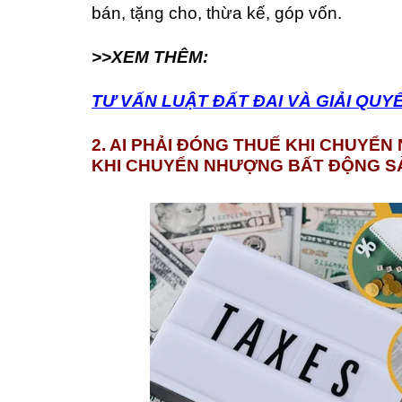
bán, tặng cho, thừa kế, góp vốn.
>>XEM THÊM:
TƯ VẤN LUẬT ĐẤT ĐAI VÀ GIẢI QUY
2. AI PHẢI ĐÓNG THUẾ KHI CHUYỂ
KHI CHUYỂN NHƯỢNG BẤT ĐỘNG S