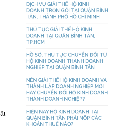
DỊCH VỤ GIẢI THỂ HỘ KINH
DOANH TRỌN GÓI TẠI QUẬN BÌNH
TÂN, THÀNH PHỐ HỒ CHÍ MINH
THỦ TỤC GIẢI THỂ HỘ KINH
DOANH TẠI QUẬN BÌNH TÂN,
TP.HCM
HỒ SƠ, THỦ TỤC CHUYỂN ĐỔI TỪ
HỘ KINH DOANH THÀNH DOANH
NGHIỆP TẠI QUẬN BÌNH TÂN
NÊN GIẢI THỂ HỘ KINH DOANH VÀ
THÀNH LẬP DOANH NGHIỆP MỚI
HAY CHUYỂN ĐỔI HỘ KINH DOANH
THÀNH DOANH NGHIỆP?
HIỆN NAY HỘ KINH DOANH TẠI
ất
QUẬN BÌNH TÂN PHẢI NỘP CÁC
KHOẢN THUẾ NÀO?