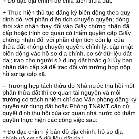
+ Đo đạc địa chính để chia tách thửa đất;
+ Thực hiện thủ tục đăng ký biến động theo quy
định đối với phần diện tích chuyển quyền; đồng
thời xác nhận thay đổi vào Giấy chứng nhận đã
cấp hoặc trình cơ quan có thẩm quyền cấp Giấy
chứng nhận đối với phần diện tích còn lại của
thửa đất không chuyển quyền; chỉnh lý, cập nhật
biến động vào hồ sơ địa chính, cơ sở dữ liệu đất
đai; trao cho người sử dụng đất hoặc gửi Ủy ban
nhân dân cấp xã để trao đối với trường hợp nộp
hồ sơ tại cấp xã.
– Trường hợp tách thửa do Nhà nước thu hồi một
phần thửa đất thì cơ quan tài nguyên và môi
trường có trách nhiệm chỉ đạo Văn phòng đăng ký
quyền sử dụng đất hoặc Phòng TN&MT căn cứ
quyết định thu hồi của cơ quan nhà nước có thẩm
quyền thực hiện các công việc sau:
+ Đo đạc chỉnh lý bản đồ địa chính, hồ sơ địa
chính và cơ sở dữ liệu đất đai;