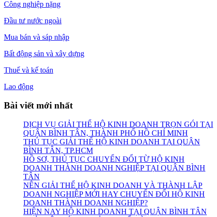
Công nghiệp nặng
Đầu tư nước ngoài
Mua bán và sáp nhập
Bất động sản và xây dựng
Thuế và kế toán
Lao động
Bài viết mới nhất
DỊCH VỤ GIẢI THỂ HỘ KINH DOANH TRỌN GÓI TẠI
QUẬN BÌNH TÂN, THÀNH PHỐ HỒ CHÍ MINH
THỦ TỤC GIẢI THỂ HỘ KINH DOANH TẠI QUẬN
BÌNH TÂN, TP.HCM
HỒ SƠ, THỦ TỤC CHUYỂN ĐỔI TỪ HỘ KINH
DOANH THÀNH DOANH NGHIỆP TẠI QUẬN BÌNH
TÂN
NÊN GIẢI THỂ HỘ KINH DOANH VÀ THÀNH LẬP
DOANH NGHIỆP MỚI HAY CHUYỂN ĐỔI HỘ KINH
DOANH THÀNH DOANH NGHIỆP?
HIỆN NAY HỘ KINH DOANH TẠI QUẬN BÌNH TÂN