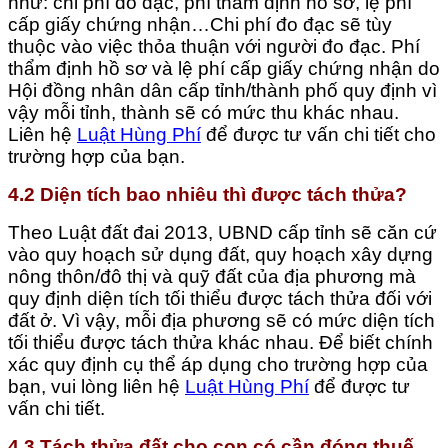
như: chi phí đo đạc, phí thẩm định hồ sơ, lệ phí
cấp giấy chứng nhận…Chi phí đo đạc sẽ tùy
thuộc vào việc thỏa thuận với người đo đạc. Phí
thẩm định hồ sơ và lệ phí cấp giấy chứng nhận do
Hội đồng nhân dân cấp tỉnh/thành phố quy định vì
vậy mỗi tỉnh, thành sẽ có mức thu khác nhau.
Liên hệ
Luật Hùng Phí
để được tư vấn chi tiết cho
trường hợp của bạn.
4.2 Diện tích bao nhiêu thì được tách thửa?
Theo Luật đất đai 2013, UBND cấp tỉnh sẽ căn cứ
vào quy hoạch sử dụng đất, quy hoạch xây dựng
nông thôn/đô thị và quỹ đất của địa phương mà
quy định diện tích tối thiểu được tách thửa đối với
đất ở. Vì vậy, mỗi địa phương sẽ có mức diện tích
tối thiểu được tách thửa khác nhau. Để biết chính
xác quy định cụ thể áp dụng cho trường hợp của
bạn, vui lòng liên hệ
Luật Hùng Phí
để được tư
vấn chi tiết.
4.3 Tách thửa đất cho con có cần đóng thuế