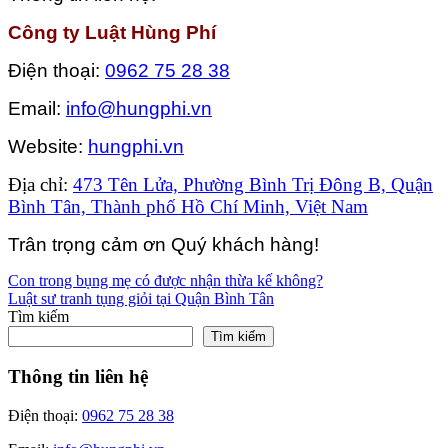
Công ty Luật Hùng Phí
Điện thoại:
0962 75 28 38
Email:
info@hungphi.vn
Website:
hungphi.vn
Địa chỉ:
473 Tên Lửa, Phường Bình Trị Đông B, Quận
Bình Tân, Thành phố Hồ Chí Minh, Việt Nam
Trân trọng cảm ơn Quý khách hàng!
Điều
Con trong bụng mẹ có được nhận thừa kế không?
Luật sư tranh tụng giỏi tại Quận Bình Tân
hướng
Tìm kiếm
bài
Tìm kiếm
viết
Thông tin liên hệ
Điện thoại:
0962 75 28 38