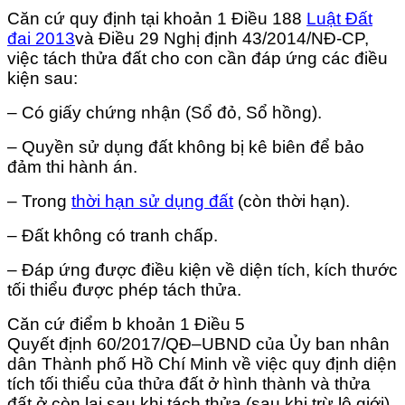
Căn cứ quy định tại khoản 1 Điều 188
Luật Đất
đai 2013
và Điều 29 Nghị định 43/2014/NĐ-CP,
việc tách thửa đất cho con cần đáp ứng các điều
kiện sau:
– Có giấy chứng nhận (Sổ đỏ, Sổ hồng).
– Quyền sử dụng đất không bị kê biên để bảo
đảm thi hành án.
– Trong
thời hạn sử dụng đất
(còn thời hạn).
– Đất không có tranh chấp.
– Đáp ứng được điều kiện về diện tích, kích thước
tối thiểu được phép tách thửa.
Căn cứ điểm b khoản 1 Điều 5
Quyết
định
60
/
2017
/
QĐ
–
UBND
của Ủy ban nhân
dân Thành phố Hồ Chí Minh về việc quy
định
diện
tích tối thiểu của thửa đất ở hình thành và thửa
đất ở còn lại sau khi tách thửa (sau khi trừ lộ giới)