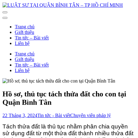
Bỏ
qua
LUẬT SƯ TẠI QUẬN BÌNH TÂN – TP HỒ CHÍ MINH
CHUYÊN NGHIỆP – HIỆU QUẢ
và
tới
Trang chủ
nội
Giới thiệu
dung
Tin tức – Bài viết
(ấn
Liên hệ
Enter)
Trang chủ
Giới thiệu
Tin tức – Bài viết
Liên hệ
Hồ sơ, thủ tục tách thửa đất cho con tại
Quận Bình Tân
22 Tháng 3, 2024
Tin tức - Bài viết
Chuyên viên pháp lý
Tách thửa đất là thủ tục nhằm phân chia quyền
sử dụng đất từ một thửa đất thành nhiều thửa đất