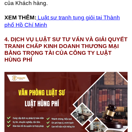
của Khách hàng.
XEM THÊM:
Luật sư tranh tụng giỏi tại Thành
phố Hồ Chí Minh
4. DỊCH VỤ LUẬT SƯ TƯ VẤN VÀ GIẢI QUYẾT
TRANH CHẤP KINH DOANH THƯƠNG MẠI
BẰNG TRỌNG TÀI CỦA CÔNG TY LUẬT
HÙNG PHÍ