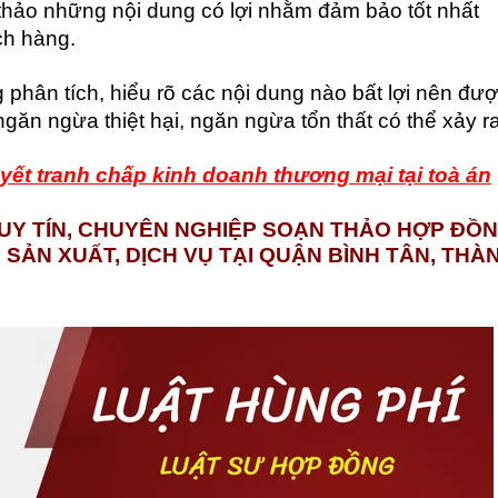
thảo những nội dung có lợi nhằm đảm bảo tốt nhất
ch hàng.
phân tích, hiểu rõ các nội dung nào bất lợi nên đư
 ngăn ngừa thiệt hại, ngăn ngừa tổn thất có thể xảy ra
uyết tranh chấp kinh doanh thương mại tại toà án
UY TÍN, CHUYÊN NGHIỆP SOẠN THẢO HỢP ĐỒ
 SẢN XUẤT, DỊCH VỤ TẠI QUẬN BÌNH TÂN, THÀ