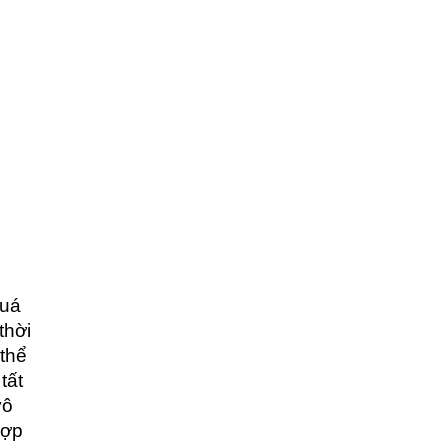
quá
thời
 thể
tất
vô
hợp