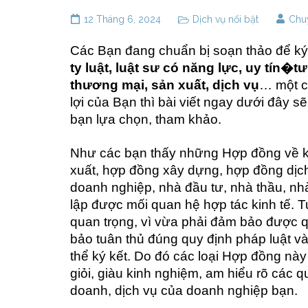
12 Tháng 6, 2024
Dịch vụ nổi bật
Chuy
Các Bạn đang chuẩn bị soạn thảo để ký 
ty luật,
l
uật sư có năng lực, uy tín�
tư
thương mại, sản xuất, dịch vụ
… một c
lợi của Bạn thì bài viết ngay dưới đây 
bạn lựa chọn, tham khảo.
Như các bạn thấy những Hợp đồng về k
xuất, hợp đồng xây dựng, hợp đồng dịc
doanh nghiệp, nhà đầu tư, nhà thầu, nh
lập được mối quan hệ hợp tác kinh tế. T
quan trọng, vì vừa phải đảm bảo được q
bảo tuân thủ đúng quy định pháp luật và
thể ký kết. Do đó các loại Hợp đồng này
giỏi, giàu kinh nghiệm, am hiểu rõ các q
doanh, dịch vụ của doanh nghiệp bạn.