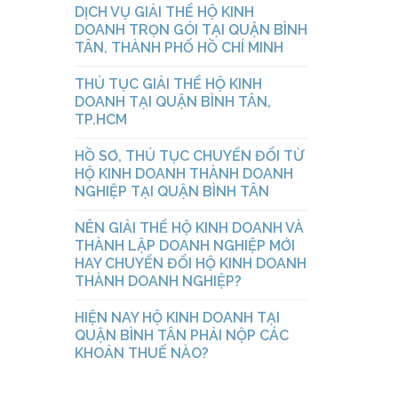
DỊCH VỤ GIẢI THỂ HỘ KINH
DOANH TRỌN GÓI TẠI QUẬN BÌNH
TÂN, THÀNH PHỐ HỒ CHÍ MINH
THỦ TỤC GIẢI THỂ HỘ KINH
DOANH TẠI QUẬN BÌNH TÂN,
TP.HCM
HỒ SƠ, THỦ TỤC CHUYỂN ĐỔI TỪ
HỘ KINH DOANH THÀNH DOANH
NGHIỆP TẠI QUẬN BÌNH TÂN
NÊN GIẢI THỂ HỘ KINH DOANH VÀ
THÀNH LẬP DOANH NGHIỆP MỚI
HAY CHUYỂN ĐỔI HỘ KINH DOANH
THÀNH DOANH NGHIỆP?
HIỆN NAY HỘ KINH DOANH TẠI
QUẬN BÌNH TÂN PHẢI NỘP CÁC
KHOẢN THUẾ NÀO?