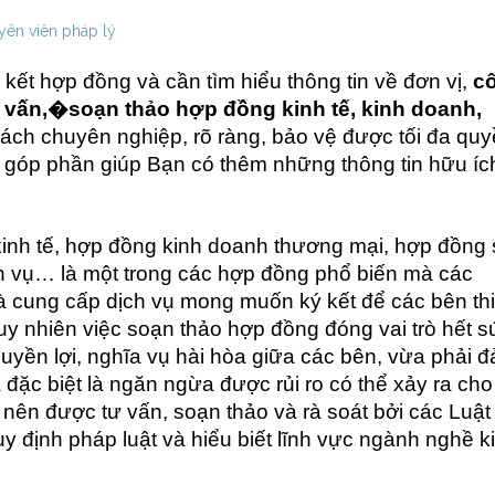
ên viên pháp lý
kết hợp đồng và cần tìm hiểu thông tin về đơn vị,
c
 vấn,�
soạn thảo hợp đồng kinh tế, kinh doanh
,
ách chuyên nghiệp, rõ ràng, bảo vệ được tối đa qu
sẽ góp phần giúp Bạn có thêm những thông tin hữu íc
inh tế, hợp đồng kinh doanh thương mại, hợp đồng
h vụ… là một trong các hợp đồng phổ biến mà các
à cung cấp dịch vụ mong muốn ký kết để các bên thi
uy nhiên việc soạn thảo hợp đồng đóng vai trò hết s
uyền lợi, nghĩa vụ hài hòa giữa các bên, vừa phải 
 đặc biệt là ngăn ngừa được rủi ro có thể xảy ra ch
 nên được tư vấn, soạn thảo và rà soát bởi các Luật
uy định pháp luật và hiểu biết lĩnh vực ngành nghề k