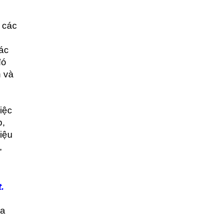
 các
các
đó
n và
iệc
p,
iệu
,
.
ủa