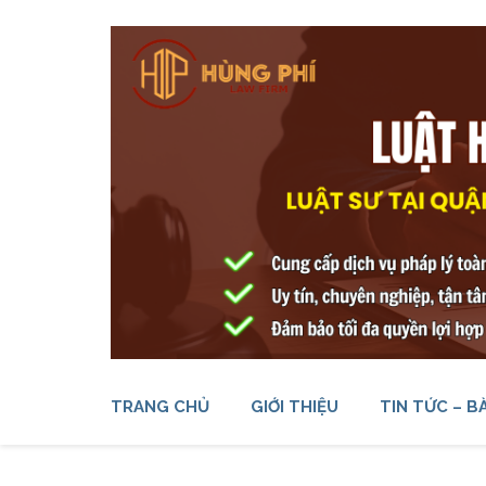
Bỏ
qua
và
tới
nội
dung
(ấn
Enter)
LUẬT SƯ TẠI QUẬN BÌNH 
CHUYÊN NGHIỆP – HIỆU QUẢ
TRANG CHỦ
GIỚI THIỆU
TIN TỨC – BÀ