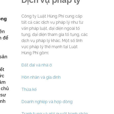
Công ty Luật Hùng Phí cung cấp
ông
tất cả các dịch vụ pháp lý như tư
vấn pháp luật, đại diện ngoài tố
yền
tụng, đại diện tham gia tố tụng, các
h để
dịch vụ pháp lý khác. Một số lĩnh
vực pháp lý thế mạnh tại Luật
Hùng Phí gồm:
 sản
Đất đai và nhà ở
ết
ức
Hôn nhân và gia đình
đảm
o chủ
Thừa kế
 sư
inh
Doanh nghiệp và hợp đồng
Tranh tụng và giải quyết tranh chấp