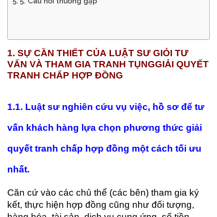
5. Câu hỏi thường gặp
1. SỰ CẦN THIẾT CỦA
LUẬT SƯ GIỎI TƯ
VẤN VÀ THAM
GIA TRANH TỤNG
GIẢI QUYẾT
TRANH CHẤP
HỢP ĐỒNG
1
.1. Luật sư nghiên cứu vụ việc, hồ sơ để tư
vấn khách hàng lựa chọn phương thức giải
quyết tranh chấp
hợp đồng một cách
tối ưu
nhất.
Căn cứ vào các chủ thể (các bên) tham gia ký
kết, thực hiện hợp đồng cũng như đối tượng,
hàng hóa, tài sản, dịch vụ cung ứng, số tiền