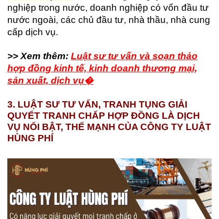
nghiệp trong nước, doanh nghiệp có vốn đầu tư
nước ngoài, các chủ đầu tư, nhà thầu, nhà cung
cấp dịch vụ.
>> Xem thêm:
Luật sư tư vấn và soạn thảo
hợp đồng kinh tế, kinh doanh thương mại,
sản xuất, dịch vụ�
3. LUẬT SƯ TƯ VẤN, TRANH TỤNG GIẢI
QUYẾT TRANH CHẤP HỢP ĐỒNG LÀ DỊCH
VỤ NỔI BẬT, THẾ MẠNH CỦA CÔNG TY LUẬT
HÙNG PHÍ