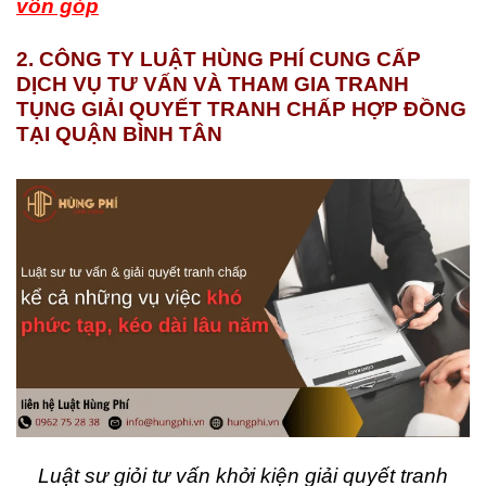
vốn góp
2
.
CÔNG TY LUẬT HÙNG PHÍ CUNG CẤP
DỊCH VỤ
TƯ VẤN
VÀ THAM GIA TRANH
TỤNG
GIẢI QUYẾT TRANH CHẤP HỢP ĐỒNG
TẠI QUẬN BÌNH TÂN
Luật sư giỏi tư vấn khởi kiện giải quyết tranh