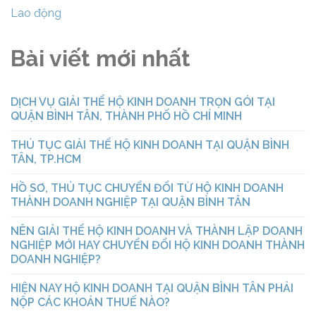
Lao động
Bài viết mới nhất
DỊCH VỤ GIẢI THỂ HỘ KINH DOANH TRỌN GÓI TẠI
QUẬN BÌNH TÂN, THÀNH PHỐ HỒ CHÍ MINH
THỦ TỤC GIẢI THỂ HỘ KINH DOANH TẠI QUẬN BÌNH
TÂN, TP.HCM
HỒ SƠ, THỦ TỤC CHUYỂN ĐỔI TỪ HỘ KINH DOANH
THÀNH DOANH NGHIỆP TẠI QUẬN BÌNH TÂN
NÊN GIẢI THỂ HỘ KINH DOANH VÀ THÀNH LẬP DOANH
NGHIỆP MỚI HAY CHUYỂN ĐỔI HỘ KINH DOANH THÀNH
DOANH NGHIỆP?
HIỆN NAY HỘ KINH DOANH TẠI QUẬN BÌNH TÂN PHẢI
NỘP CÁC KHOẢN THUẾ NÀO?