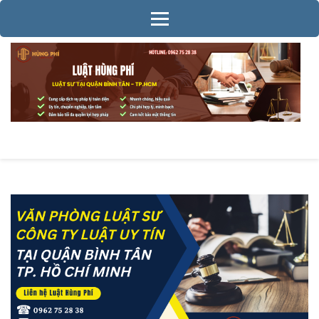
Bỏ
qua
và
tới
nội
dung
(ấn
LUẬT SƯ TẠI QUẬN BÌNH TÂN –
Enter)
CHUYÊN NGHIỆP – HIỆU QUẢ
TP HỒ CHÍ MINH