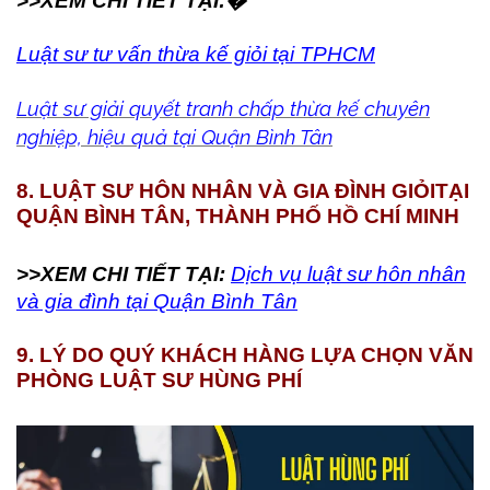
>>XEM CHI TIẾT TẠI:�
Luật sư tư vấn thừa kế giỏi tại TPHCM
Luật sư giải quyết tranh chấp thừa kế chuyên
nghiệp, hiệu quả tại Quận Bình Tân
8. LUẬT SƯ HÔN NHÂN VÀ GIA ĐÌNH GIỎI
TẠI
QUẬN BÌNH TÂN, THÀNH PHỐ HỒ CHÍ MINH
>>XEM CHI TIẾT TẠI:
Dịch vụ luật sư hôn nhân
và gia đình tại Quận Bình Tân
9. LÝ DO QUÝ KHÁCH HÀNG LỰA CHỌN VĂN
PHÒNG LUẬT SƯ HÙNG PHÍ