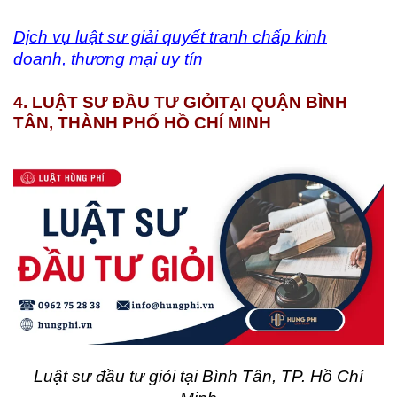
Dịch vụ luật sư giải quyết tranh chấp kinh
doanh, thương mại uy tín
4. LUẬT SƯ ĐẦU TƯ GIỎI
TẠI QUẬN BÌNH
TÂN, THÀNH PHỐ HỒ CHÍ MINH
Luật sư đầu tư giỏi tại Bình Tân, TP. Hồ Chí