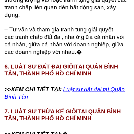
tranh chấp liên quan đến bất động sản, xây
dựng.
– Tư vấn và tham gia tranh tụng giải quyết
các tranh chấp đất đai, nhà ở giữa cá nhân với
cá nhân, giữa cá nhân với doanh nghiệp, giữa
các doanh nghiệp với nhau.�
6. LUẬT SƯ ĐẤT ĐAI GIỎI
TẠI QUẬN BÌNH
TÂN, THÀNH PHỐ HỒ CHÍ MINH
>>XEM CHI TIẾT TẠI:
Luật sư đất đai tại Quận
Bình Tân
7. LUẬT SƯ THỪA KẾ GIỎI
TẠI QUẬN BÌNH
TÂN, THÀNH PHỐ HỒ CHÍ MINH