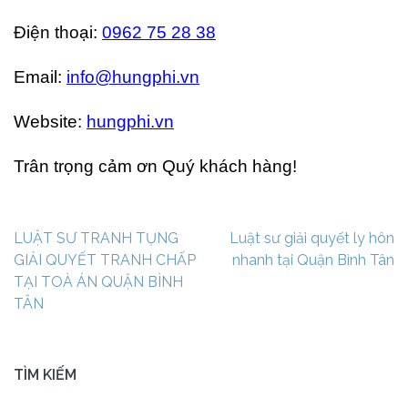
Điện thoại:
0962 75 28 38
Email:
info@hungphi.vn
Website:
hungphi.vn
Trân trọng cảm ơn Quý khách hàng!
Điều
LUẬT SƯ TRANH TỤNG
Luật sư giải quyết ly hôn
hướng
GIẢI QUYẾT TRANH CHẤP
nhanh tại Quận Bình Tân
bài
TẠI TOÀ ÁN QUẬN BÌNH
viết
TÂN
TÌM KIẾM