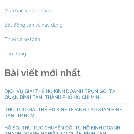
Mua bán và sáp nhập
Bất động sản và xây dựng
Thuế và kế toán
Lao động
Bài viết mới nhất
DỊCH VỤ GIẢI THỂ HỘ KINH DOANH TRỌN GÓI TẠI
QUẬN BÌNH TÂN, THÀNH PHỐ HỒ CHÍ MINH
THỦ TỤC GIẢI THỂ HỘ KINH DOANH TẠI QUẬN BÌNH
TÂN, TP.HCM
HỒ SƠ, THỦ TỤC CHUYỂN ĐỔI TỪ HỘ KINH DOANH
THÀNH DOANH NGHIỆP TẠI QUẬN BÌNH TÂN