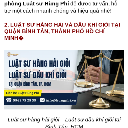
phòng Luật sư Hùng Phí
để được tư vấn, hỗ
trợ một cách nhanh chóng và hiệu quả nhé!
2. LUẬT SƯ HÀNG HẢI VÀ DẦU KHÍ GIỎI TẠI
QUẬN BÌNH TÂN, THÀNH PHỐ HỒ CHÍ
MINH�
Luật sư hàng hải giỏi – Luật sư dầu khí giỏi tại
Bình Tân, HCM