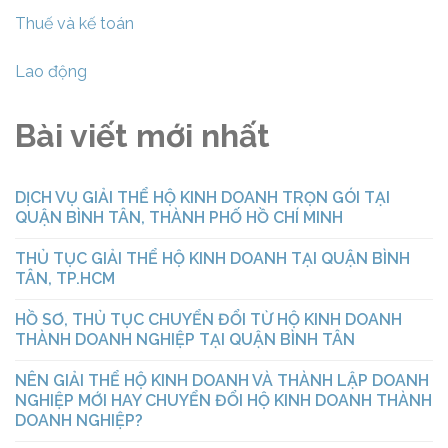
Thuế và kế toán
Lao động
Bài viết mới nhất
DỊCH VỤ GIẢI THỂ HỘ KINH DOANH TRỌN GÓI TẠI
QUẬN BÌNH TÂN, THÀNH PHỐ HỒ CHÍ MINH
THỦ TỤC GIẢI THỂ HỘ KINH DOANH TẠI QUẬN BÌNH
TÂN, TP.HCM
HỒ SƠ, THỦ TỤC CHUYỂN ĐỔI TỪ HỘ KINH DOANH
THÀNH DOANH NGHIỆP TẠI QUẬN BÌNH TÂN
NÊN GIẢI THỂ HỘ KINH DOANH VÀ THÀNH LẬP DOANH
NGHIỆP MỚI HAY CHUYỂN ĐỔI HỘ KINH DOANH THÀNH
DOANH NGHIỆP?